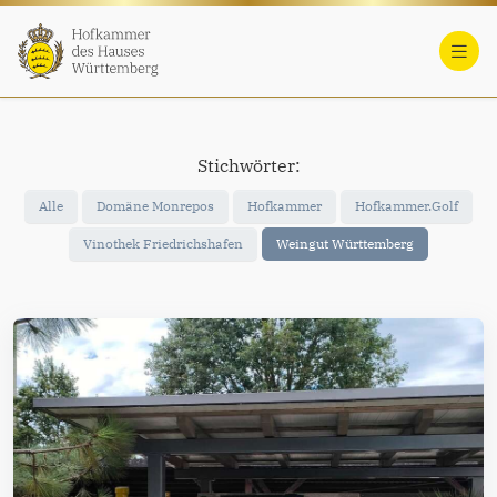
Stichwörter:
Alle
Domäne Monrepos
Hofkammer
Hofkammer.Golf
Vinothek Friedrichshafen
Weingut Württemberg