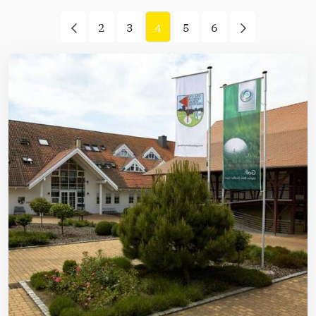
2
3
5
6
4