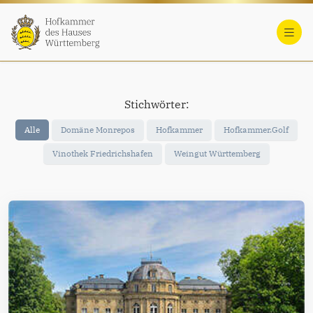
Stichwörter:
Alle
Domäne Monrepos
Hofkammer
Hofkammer.Golf
Vinothek Friedrichshafen
Weingut Württemberg